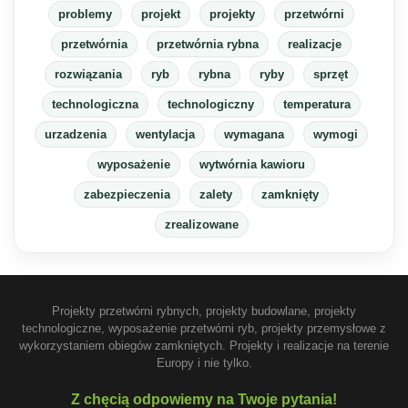
problemy
projekt
projekty
przetwórni
przetwórnia
przetwórnia rybna
realizacje
rozwiązania
ryb
rybna
ryby
sprzęt
technologiczna
technologiczny
temperatura
urzadzenia
wentylacja
wymagana
wymogi
wyposażenie
wytwórnia kawioru
zabezpieczenia
zalety
zamknięty
zrealizowane
Projekty przetwórni rybnych, projekty budowlane, projekty
technologiczne, wyposażenie przetwórni ryb, projekty przemysłowe z
wykorzystaniem obiegów zamkniętych. Projekty i realizacje na terenie
Europy i nie tylko.
Z chęcią odpowiemy na Twoje pytania!