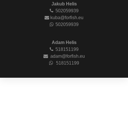
Jakub Helis
502059939
kuba@forfish.eu
502059939
Adam Helis
518151199
adam@forfish.eu
518151199