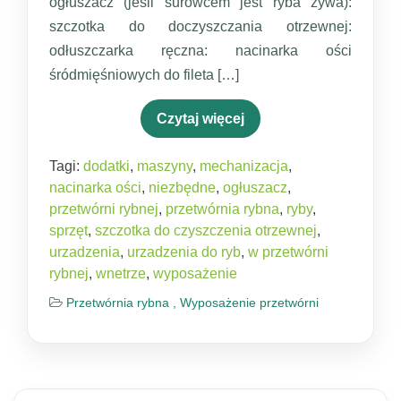
ogłuszacz (jeśli surowcem jest ryba żywa):
szczotka do doczyszczania otrzewnej:
odłuszczarka ręczna: nacinarka ości
śródmięśniowych do fileta […]
Czytaj więcej
Tagi:
dodatki
,
maszyny
,
mechanizacja
,
nacinarka ości
,
niezbędne
,
ogłuszacz
,
przetwórni rybnej
,
przetwórnia rybna
,
ryby
,
sprzęt
,
szczotka do czyszczenia otrzewnej
,
urzadzenia
,
urzadzenia do ryb
,
w przetwórni
rybnej
,
wnetrze
,
wyposażenie
Przetwórnia rybna ,
Wyposażenie przetwórni