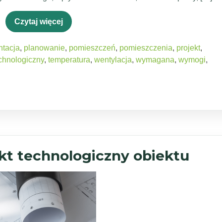
Czytaj więcej
tacja
,
planowanie
,
pomieszczeń
,
pomieszczenia
,
projekt
,
chnologiczny
,
temperatura
,
wentylacja
,
wymagana
,
wymogi
,
jekt technologiczny obiektu