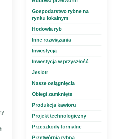
Budowa przetwórni
Gospodarstwo rybne na
rynku lokalnym
Hodowla ryb
Inne rozwiązania
Inwestycja
Inwestycja w przyszłość
Jesiotr
Nasze osiągnięcia
Obiegi zamknięte
Produkcja kawioru
ny
Projekt technologiczny
a
Przeszkody formalne
ch
Przetwórnia rybna