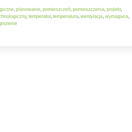
ogiczne
,
planowanie
,
pomieszczeń
,
pomieszczenia
,
projekt
,
chnologiczny
,
temperatur
,
temperatura
,
wentylacja
,
wymagana
,
grożenie