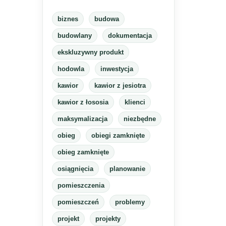
biznes
budowa
budowlany
dokumentacja
ekskluzywny produkt
hodowla
inwestycja
kawior
kawior z jesiotra
kawior z łososia
klienci
maksymalizacja
niezbędne
obieg
obiegi zamknięte
obieg zamknięte
osiągnięcia
planowanie
pomieszczenia
pomieszczeń
problemy
projekt
projekty