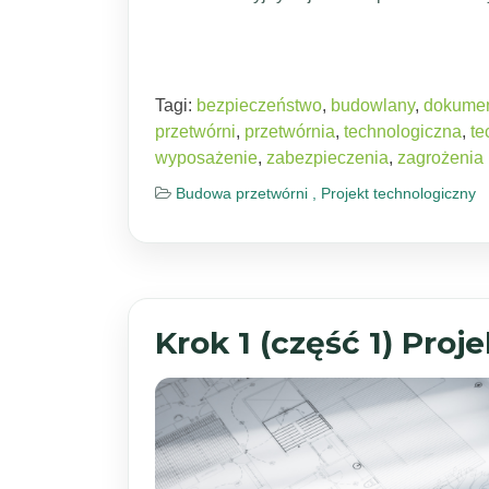
Tagi:
bezpieczeństwo
,
budowlany
,
dokumen
przetwórni
,
przetwórnia
,
technologiczna
,
te
wyposażenie
,
zabezpieczenia
,
zagrożenia
Budowa przetwórni ,
Projekt technologiczny
Krok 1 (część 1) Pro