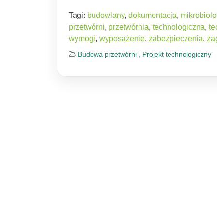
Tagi:
budowlany
,
dokumentacja
,
mikrobiol
przetwórni
,
przetwórnia
,
technologiczna
,
te
wymogi
,
wyposażenie
,
zabezpieczenia
,
za
Budowa przetwórni ,
Projekt technologiczny