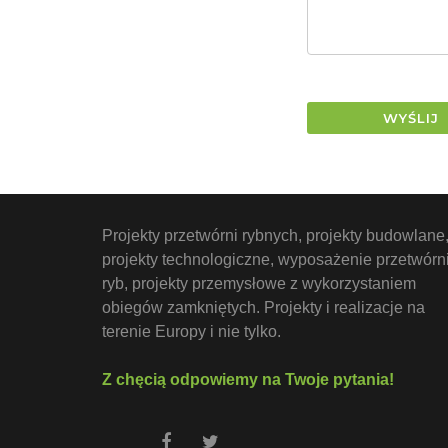
WYŚLIJ
Projekty przetwórni rybnych, projekty budowlane
projekty technologiczne, wyposażenie przetwórn
ryb, projekty przemysłowe z wykorzystaniem
obiegów zamkniętych. Projekty i realizacje na
terenie Europy i nie tylko.
Z chęcią odpowiemy na Twoje pytania!