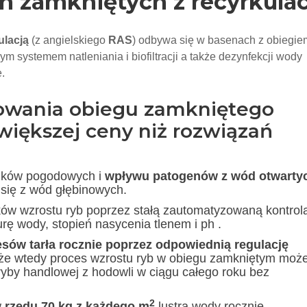
 zamkniętych z recyrkulac
ulacją
(z angielskiego
RAS
) odbywa się w basenach z obiegie
systemem natleniania i biofiltracji a także dezynfekcji wody
.
owania obiegu zamkniętego
iększej ceny niż rozwiązań
unków pogodowych i
wpływu patogenów z wód otwarty
się z wód głębinowych.
ów wzrostu ryb poprzez stałą zautomatyzowaną kontrol
ę wody, stopień nasycenia tlenem i ph .
esów tarła rocznie poprzez odpowiednią regulację
 że wtedy proces wzrostu ryb w obiegu zamkniętym moż
 ryby handlowej z hodowli w ciągu całego roku bez
2
w
rzędu 70 kg z każdego m
lustra wody rocznie.