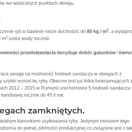
ów we właściwych punktach obiegu.
.
2
zczenie ryb w basenie może dochodzić do
80 kg / m
,
a wydajn
2
z m
lustra wody rocznie.
towności przedsięwzięcia decyduje dobór gatunków
i
kieru
raca uwagę na możliwość hodowli sandacza w obiegach z
 szybki wzrost tej ryby. Obecnie jest już kilka funkcjonujących 
tach 2012 – 2015 w Rumunii uruchomiono 5 hodowli sandacza
handlowej rocznie do 45 t/ rok.
iegach zamkniętych.
intratnym kierunkiem użytkowania ryby. Jedynym minusem tego
chodzenia do pełnej zdolności produkcyjnej co związane jest z ta