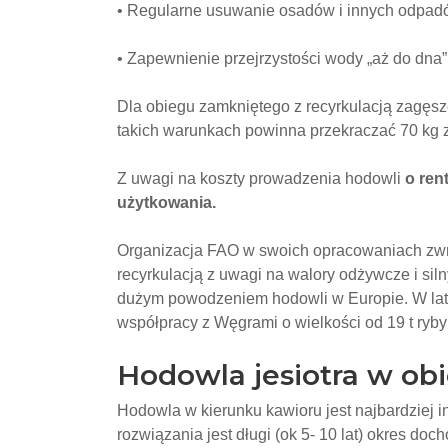
• Regularne usuwanie osadów i innych odpad
• Zapewnienie przejrzystości wody „aż do dna”
Dla obiegu zamkniętego z recyrkulacją zagęs
takich warunkach powinna przekraczać 70 kg 
Z uwagi na koszty prowadzenia hodowli
o ren
użytkowania.
Organizacja FAO w swoich opracowaniach zw
recyrkulacją z uwagi na walory odżywcze i silny
dużym powodzeniem hodowli w Europie. W la
współpracy z Węgrami o wielkości od 19 t ryby 
Hodowla jesiotra w ob
Hodowla w kierunku kawioru jest najbardziej 
rozwiązania jest długi (ok 5- 10 lat) okres do