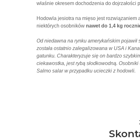
właśnie okresem dochodzenia do dojrzałości p
Hodowla jesiotra na mięso jest rozwiązaniem 
niektórych osobników
nawet do 1,4 kg roczni
Od niedawna na rynku amerykańskim pojawił s
została ostatnio zalegalizowana w USA i Kanad
gatunku. Charakteryzuje się on bardzo szybkim
ciekawostka, jest rybą słodkowodną. Osobniki 
Salmo salar w przypadku ucieczki z hodowli.
Skont