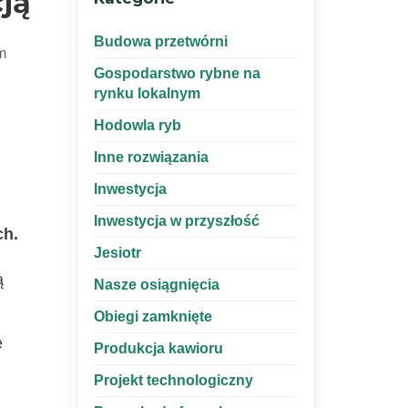
ją
Budowa przetwórni
m
Gospodarstwo rybne na
rynku lokalnym
Hodowla ryb
Inne rozwiązania
Inwestycja
Inwestycja w przyszłość
ch.
Jesiotr
ą
Nasze osiągnięcia
Obiegi zamknięte
e
Produkcja kawioru
Projekt technologiczny