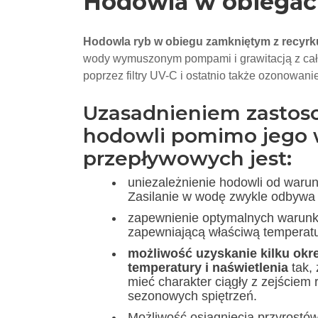
Hodowla w obiegach
Hodowla ryb w obiegu zamkniętym z recyrk
wody wymuszonym pompami i grawitacją z całym 
poprzez filtry UV-C i ostatnio także ozonowanie
Uzasadnieniem zastos
hodowli pomimo jego w
przepływowych jest:
uniezależnienie hodowli od war
Zasilanie w wodę zwykle odbywa 
zapewnienie optymalnych warunk
zapewniającą właściwą temperatur
możliwość uzyskanie kilku okr
temperatury i naświetlenia
tak,
mieć charakter ciągły z zejściem
sezonowych spiętrzeń.
Możliwość osiągnięcia przyrostó