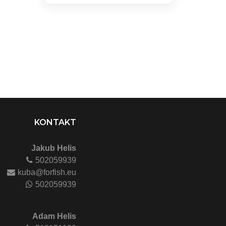
KONTAKT
Jakub Helis
502059939
kuba@forfish.eu
502059939
Adam Helis