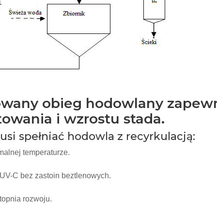
owany obieg hodowlany zapew
owania i wzrostu stada.
si spełniać hodowla z recyrkulacją:
malnej temperaturze.
 i UV-C bez zastoin beztlenowych.
topnia rozwoju.