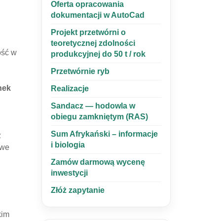
Oferta opracowania
dokumentacji w AutoCad
Projekt przetwórni o
teoretycznej zdolności
ość w
produkcyjnej do 50 t / rok
Przetwórnie ryb
nek
Realizacje
Sandacz — hodowla w
obiegu zamkniętym (RAS)
Sum Afrykański – informacje
z
i biologia
 we
Zamów darmową wycenę
inwestycji
Złóż zapytanie
kim