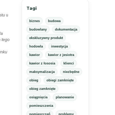
Tagi
stu u
biznes
budowa
budowlany
dokumentacja
la
ekskluzywny produkt
a tego
hodowla
inwestycja
unku
kawior
kawior z jesiotra
kawior z łososia
klienci
maksymalizacja
niezbędne
obieg
obiegi zamknięte
obieg zamknięte
osiągnięcia
planowanie
pomieszczenia
pomieszczeń
problemy