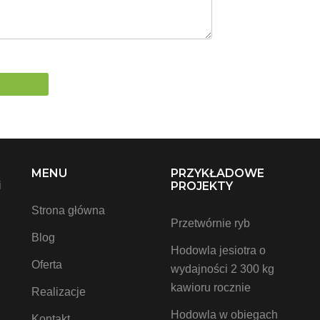
,
MENU
PRZYKŁADOWE
i
PROJEKTY
Strona główna
Przetwórnie ryb
Blog
Hodowla jesiotra o
Oferta
wydajności 2 300 kg
kawioru rocznie
Realizacje
Hodowla w obiegach
Kontakt