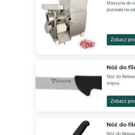
Maszyna do od
pozwala na od
Zobacz pro
Nóż do fi
Nóż do filetow
mięsa.
Zobacz pro
Nóż do fi
Nóż do filetow