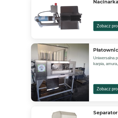
Nacinark
Zobacz pro
Płatownic
Uniwersalna pł
karpia, amura,
Zobacz pro
Separator