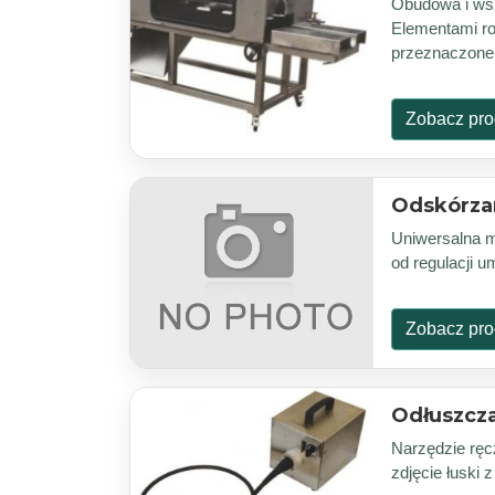
Obudowa i wsz
Elementami ro
przeznaczone 
Zobacz pro
Odskórza
Uniwersalna m
od regulacji 
Zobacz pro
Odłuszcz
Narzędzie ręc
zdjęcie łuski 