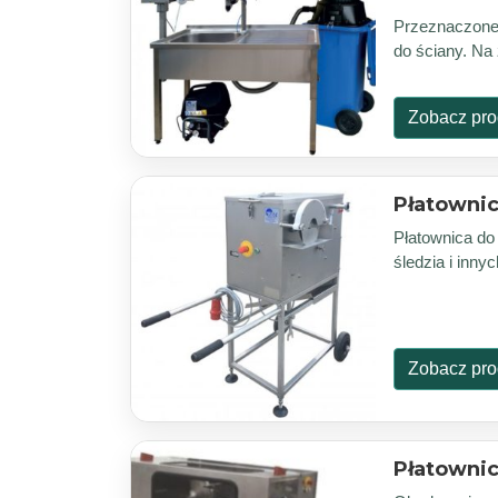
Przeznaczone 
do ściany. Na
Zobacz pro
Płatownic
Płatownica do 
śledzia i inn
Zobacz pro
Płatownic