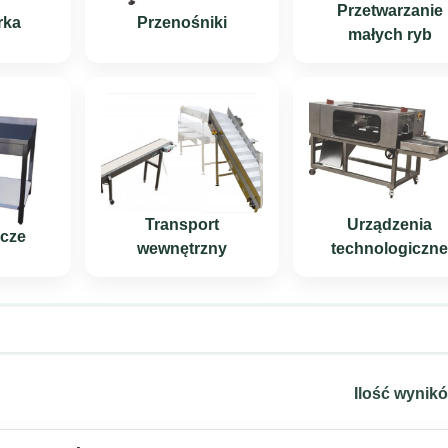
Przetwarzanie
rka
Przenośniki
małych ryb
Transport
Urządzenia
ocze
wewnętrzny
technologiczn
Ilość wynik