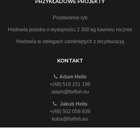
PRZYKŁADOWE PROJEKTY
Przetwórnie ryb
Hodowla jesiotra o wydajności 2 300 kg kawioru rocznie
Hodowla w obiegach zamkniętych z recyrkulacją
KONTAKT
Adam Helis
+(48) 518 151 199
adam@forfish.eu
Jakub Helis
+(48) 502 059 939
kuba@forfish.eu