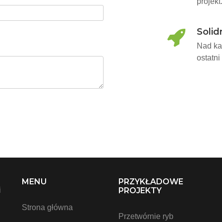
projekt
Solid
Nad ka
ostatni
,
MENU
PRZYKŁADOWE
i
PROJEKTY
Strona główna
Przetwórnie ryb