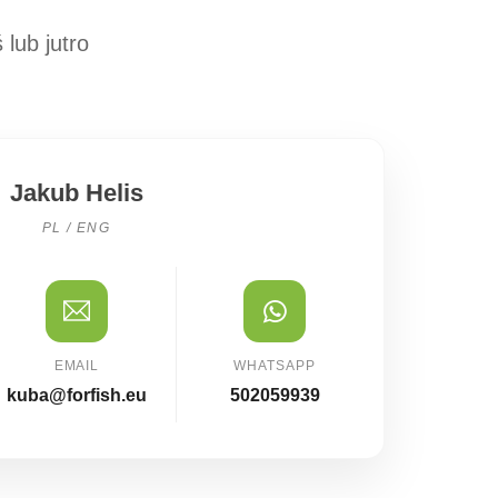
lub jutro
Jakub Helis
PL / ENG
EMAIL
WHATSAPP
kuba@forfish.eu
502059939