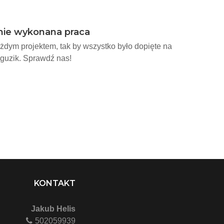
.
nie wykonana praca
żdym projektem, tak by wszystko było dopięte na
 guzik. Sprawdź nas!
KONTAKT
Jakub Helis
502059939