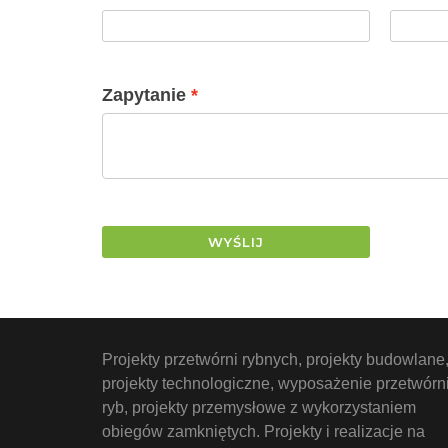
Zapytanie
WYŚLIJ
Projekty przetwórni rybnych, projekty budowlane
projekty technologiczne, wyposażenie przetwórn
ryb, projekty przemysłowe z wykorzystaniem
obiegów zamkniętych. Projekty i realizacje na