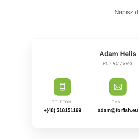
Napisz d
Adam Helis
PL / RU / ENG
TELEFON:
EMAIL
+(48) 518151199
adam@forfish.eu