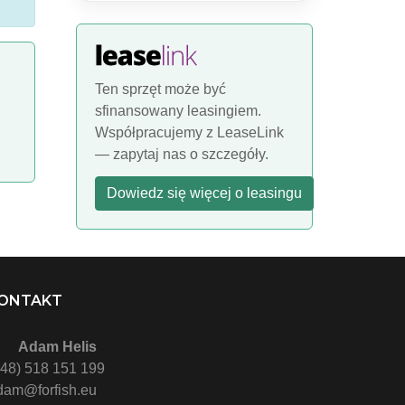
Ten sprzęt może być
sfinansowany leasingiem.
Współpracujemy z LeaseLink
— zapytaj nas o szczegóły.
Dowiedz się więcej o leasingu
ONTAKT
Adam Helis
(48) 518 151 199
dam@forfish.eu