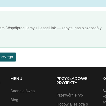
iem. Współpracujemy z LeaseLink — zapytaj nas o szczegóły.
iorczego
,
MENU
PRZYKŁADOWE
K
i
PROJEKTY
Strona główna
Przetwórnie ryb
+
Blog
a
Hodowla jesiotra o