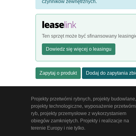
czynników zewnętrznych.
Ten sprzęt może być sfinansowany leasing
Dowiedz się więcej o leasingu
Zapytaj o produkt
Dodaj do zapytania zb
Projekty przetwórni rybnych, projekty budowlane
projekty technologiczne, wyposażenie przetwórn
ryb, projekty przemysłowe z wykorzystaniem
obiegów zamkniętych. Projekty i realizacje na
terenie Europy i nie tylko.