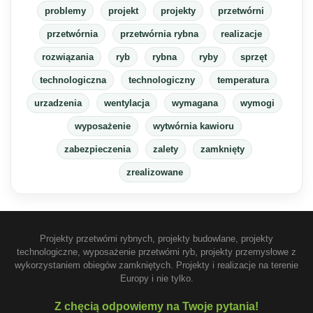
problemy
projekt
projekty
przetwórni
przetwórnia
przetwórnia rybna
realizacje
rozwiązania
ryb
rybna
ryby
sprzęt
technologiczna
technologiczny
temperatura
urzadzenia
wentylacja
wymagana
wymogi
wyposażenie
wytwórnia kawioru
zabezpieczenia
zalety
zamknięty
zrealizowane
Projekty przetwórni rybnych, projekty budowlane, projekty
technologiczne, wyposażenie przetwórni ryb, projekty przemysłowe z
wykorzystaniem obiegów zamkniętych. Projekty i realizacje na terenie
Europy i nie tylko.
Z chęcią odpowiemy na Twoje pytania!