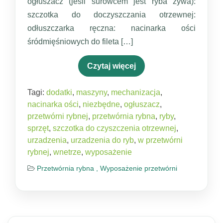
ogłuszacz (jeśli surowcem jest ryba żywa):
szczotka do doczyszczania otrzewnej:
odłuszczarka ręczna: nacinarka ości
śródmięśniowych do fileta […]
Czytaj więcej
Tagi:
dodatki
,
maszyny
,
mechanizacja
,
nacinarka ości
,
niezbędne
,
ogłuszacz
,
przetwórni rybnej
,
przetwórnia rybna
,
ryby
,
sprzęt
,
szczotka do czyszczenia otrzewnej
,
urzadzenia
,
urzadzenia do ryb
,
w przetwórni
rybnej
,
wnetrze
,
wyposażenie
Przetwórnia rybna ,
Wyposażenie przetwórni