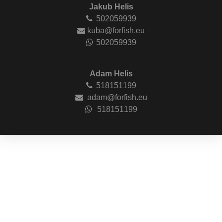
Jakub Helis
502059939
kuba@forfish.eu
502059939
Adam Helis
518151199
adam@forfish.eu
518151199