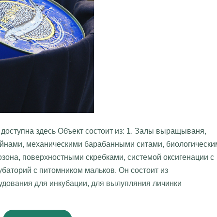
ь доступна здесь Объект состоит из: 1. Залы выращываня,
нами, механическими барабанными ситами, биологически
озона, поверхностными скребками, системой оксигенации с
баторий с питомником мальков. Он состоит из
удования для инкубации, для вылупляния личинки