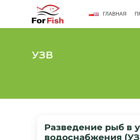
ГЛАВНАЯ
П
УЗВ
Pазведение рыб в 
водоснабжения (УЗ