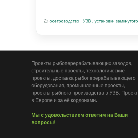
осетроводство ,
УЗВ ,
установки замкнутог
Проекты рыбоперерабатывающих заводов,
строительные проекты, технологические
проекты, доставка рыбоперерабатывающего
оборудования, промышленные проекты,
проекты рыбного производства в УЗВ. Проек
в Европе и за её кордонами.
Мы с удовольствием ответим на Ваши
вопросы!