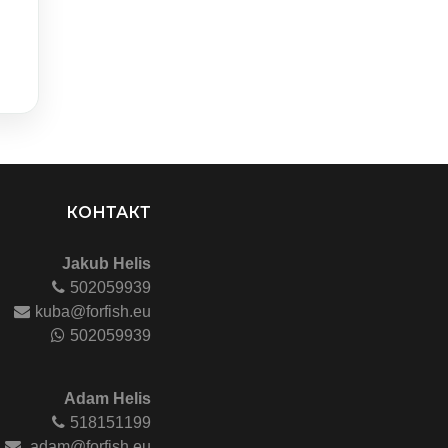
КОНТАКТ
Jakub Helis
502059939
kuba@forfish.eu
502059939
Adam Helis
518151199
adam@forfish.eu