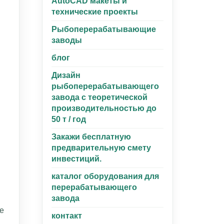
AutoCAD макеты и
технические проекты
Pыбоперерабатывающиe
заводы
блог
Дизайн
рыбоперерабатывающего
завода с теоретической
производительностью до
50 т / год
Закажи бесплатную
предварительную смету
инвестиций.
каталог оборудования для
перерабатывающего
завода
е
контакт