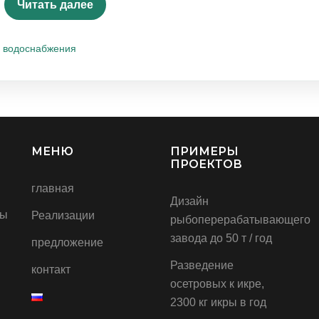
Читать далее
о водоснабжения
МЕНЮ
ПРИМЕРЫ
ПРОЕКТОВ
главная
Дизайн
ты
Реализации
рыбоперерабатывающего
завода до 50 т / год
предложение
Разведение
контакт
осетровых к икре,
2300 кг икры в год